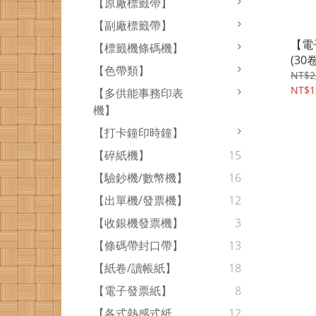
【原廠標籤帶】
【副廠標籤帶】
【電
【標籤機條碼機】
(30
【色帶類】
合財
NT$2
NT$1
【多供能事務印表
機】
【打卡鐘印時鐘】
【碎紙機】
15
【驗鈔機/數幣機】
16
【出單機/發票機】
12
【收銀機發票機】
3
【條碼帶封口帶】
13
【紙卷/讀帳紙】
18
【電子發票紙】
8
【各式熱感式紙
12