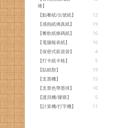
捲】
【點餐紙/出號紙】
12
【感熱紙傳真紙】
19
【餐飲紙條碼紙】
16
【電腦報表紙】
16
【保密式薪資袋】
4
【打卡紙卡格】
5
【貼紙類】
19
【支票機】
15
【支票色帶墨球】
10
【護貝機/膠膜】
5
【計算機/打字機】
11