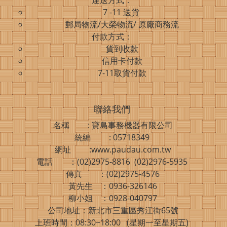
運送方式：
7 -11 送貨
郵局物流/大榮物流/ 原廠商務流
付款方式：
貨到收款
信用卡付款
7-11取貨付款
聯絡我們
名稱 : 寶島事務機器有限公司
統編 : 05718349
網址 :www.paudau.com.tw
電話 ：(02)2975-8816 (02)2976-5935
傳真 ：(02)2975-4576
黃先生 ：0936-326146
柳小姐 ：0928-040797
公司地址：新北市三重區秀江街65號
上班時間：08:30~18:00 (星期一至星期五)