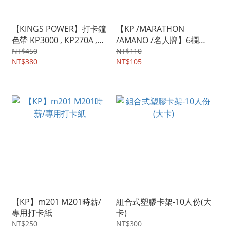
【KINGS POWER】打卡鐘
【KP /MARATHON
色帶 KP3000 , KP270A ,
/AMANO /名人牌】6欄位
KP370 , KP670 , KP970 系
微電腦用 打卡紙(考勤卡/1
NT$450
NT$110
列 紅黑
NT$380
包100張 [1組5包]
NT$105
【KP】m201 M201時薪/
組合式塑膠卡架-10人份(大
專用打卡紙
卡)
NT$250
NT$300