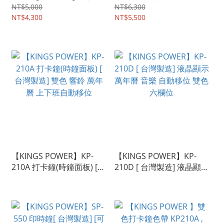
上下自動移位 萬年曆 雙色
定將分鐘計算為小時 計時
NT$5,000
NT$6,300
六欄位
NT$4,300
微電腦自動統計工時計數
NT$5,500
式打卡鐘, 時薪制, 統計工
時 ,固定班 ,時薪班,精巧 便
利, 自動判別卡片/計算及
統計
【KINGS POWER】KP-
【KINGS POWER】KP-
210A 打卡鐘(時鐘面板) [
210D [ 台灣製造] 液晶顯示
台灣製造] 雙色 響鈴 萬年
萬年曆 音樂 自動移位 雙色
曆 上下班自動移位
六欄位