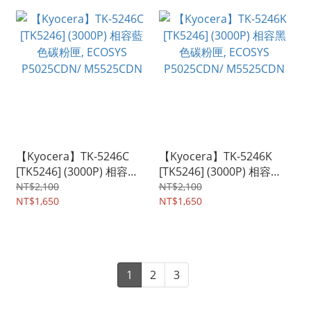
【Kyocera】TK-5246C
【Kyocera】TK-5246K
[TK5246] (3000P) 相容藍
[TK5246] (3000P) 相容黑
色碳粉匣, ECOSYS
色碳粉匣, ECOSYS
NT$2,100
NT$2,100
P5025CDN/ M5525CDN
NT$1,650
P5025CDN/ M5525CDN
NT$1,650
1
2
3