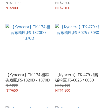
1025MFP / 1125MFP
匣,ECOSYS P8060CDN
NT$1,100
NT$2,200
NT$900
NT$2,100
【Kyocera】TK-174 相容
【Kyocera】TK-479 相容
碳粉匣,FS-1320D / 1370D
碳粉匣,FS-6025 / 6030
NT$990
NT$2,100
NT$650
NT$1,800