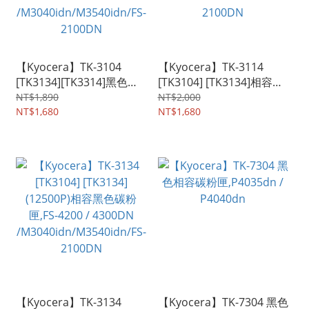
【Kyocera】TK-3104
【Kyocera】TK-3114
[TK3134][TK3314]黑色相
[TK3104] [TK3134]相容黑
容碳粉匣 FS-2100DN FS-
色碳粉匣,FS-4100DN /,FS-
NT$1,890
NT$2,000
4100DN /,FS-4200 /
NT$1,680
4200 / 4300DN
NT$1,680
4300DN
/M3040idn/M3540idn/FS-
/M3040idn/M3540idn/FS-
2100DN
2100DN
【Kyocera】TK-3134
【Kyocera】TK-7304 黑色