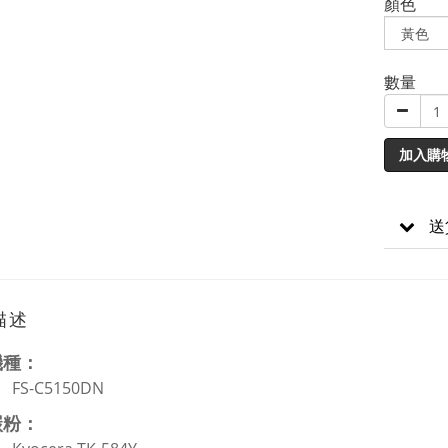
顏色
數量
加入購
送
描述
機種：
FS-C5150DN
碳粉：