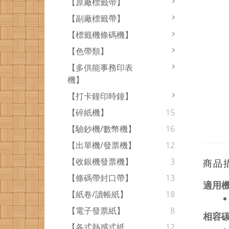
【原廠標籤帶】
【副廠標籤帶】
【標籤機條碼機】
【色帶類】
【多供能事務印表
機】
【打卡鐘印時鐘】
【碎紙機】
15
【驗鈔機/數幣機】
16
【出單機/發票機】
12
【收銀機發票機】
3
商品
【條碼帶封口帶】
13
適用
【紙卷/讀帳紙】
18
【電子發票紙】
8
相容
【各式熱感式紙
12