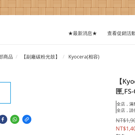
★最新消息★
查看促銷活
部商品
【副廠碳粉光鼓】
Kyocera(相容)
【Kyo
匣,FS
全店，滿$
全店，請
NT$1,9
NT$1,4