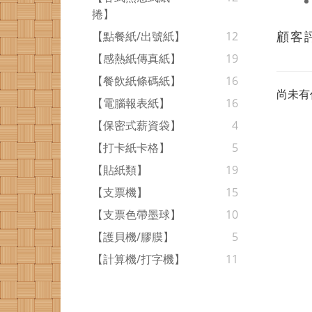
捲】
顧客
【點餐紙/出號紙】
12
【感熱紙傳真紙】
19
【餐飲紙條碼紙】
16
尚未有
【電腦報表紙】
16
【保密式薪資袋】
4
【打卡紙卡格】
5
【貼紙類】
19
【支票機】
15
【支票色帶墨球】
10
【護貝機/膠膜】
5
【計算機/打字機】
11