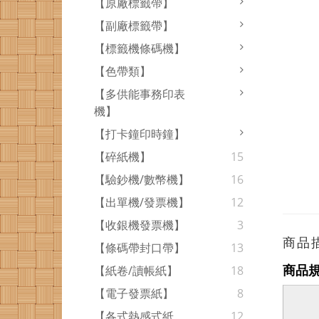
【原廠標籤帶】
【副廠標籤帶】
【標籤機條碼機】
【色帶類】
【多供能事務印表
機】
【打卡鐘印時鐘】
【碎紙機】
15
【驗鈔機/數幣機】
16
【出單機/發票機】
12
【收銀機發票機】
3
商品
【條碼帶封口帶】
13
商品
【紙卷/讀帳紙】
18
【電子發票紙】
8
【各式熱感式紙
12