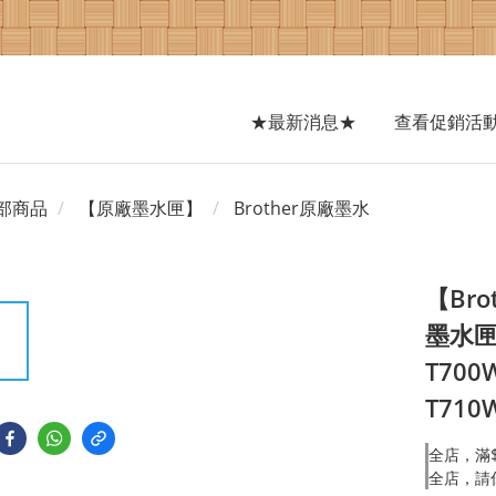
★最新消息★
查看促銷活
部商品
【原廠墨水匣】
Brother原廠墨水
【Bro
墨水匣系
T700W
T710W
全店，滿$
全店，請