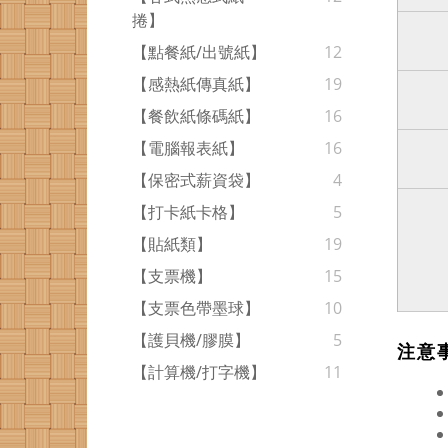
捲】
【點餐紙/出號紙】
12
【感熱紙傳真紙】
19
【餐飲紙條碼紙】
16
【電腦報表紙】
16
【保密式薪資袋】
4
【打卡紙卡格】
5
【貼紙類】
19
【支票機】
15
【支票色帶墨球】
10
【護貝機/膠膜】
5
注意
【計算機/打字機】
11