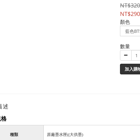
NT$320
NT$290
顏色
數量
加入購
描述
規格
種類
原廠墨水匣((大供墨)