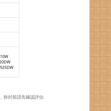
510W
T820DW
T925DW
，拆封前請先確認評估