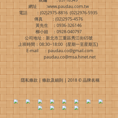
統編 : 05718349
網址 :www.paudau.com.tw
電話 ：(02)2975-8816 (02)2976-5935
傳真 ：(02)2975-4576
黃先生 ：0936-326146
柳小姐 ：0928-040797
公司地址：新北市三重區秀江街65號
上班時間：08:30~18:00 (星期一至星期五)
E-mail ：paudau.co@gmail.com
paudau.co@msa.hinet.net
隱私條款 | 條款及細則 | 2018 © 品牌名稱