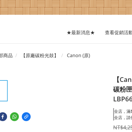
★最新消息★
查看促銷活
部商品
【原廠碳粉光鼓】
Canon (原)
【Can
碳粉匣 
LBP6
全店，滿$
全店，請
NT$4,2