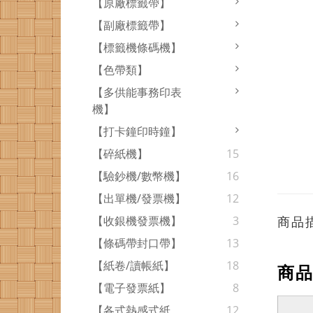
【原廠標籤帶】
【副廠標籤帶】
【標籤機條碼機】
【色帶類】
【多供能事務印表
機】
【打卡鐘印時鐘】
【碎紙機】
15
【驗鈔機/數幣機】
16
【出單機/發票機】
12
商品
【收銀機發票機】
3
【條碼帶封口帶】
13
【紙卷/讀帳紙】
18
商
【電子發票紙】
8
【各式熱感式紙
12