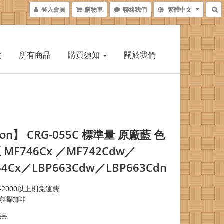
登入會員
購物車
聯絡我們
繁體中文
動
所有商品
購買須知
關於我們
on】 CRG-055C 標準量 原廠藍 色
MF746Cx ／MF742Cdw／
64Cx／LBP663Cdw／LBP663Cdn
2000以上則免運費
你喝咖啡
55