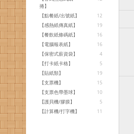
捲】
【點餐紙/出號紙】
12
【感熱紙傳真紙】
19
【餐飲紙條碼紙】
16
【電腦報表紙】
16
【保密式薪資袋】
4
【打卡紙卡格】
5
【貼紙類】
19
【支票機】
15
【支票色帶墨球】
10
【護貝機/膠膜】
5
【計算機/打字機】
11