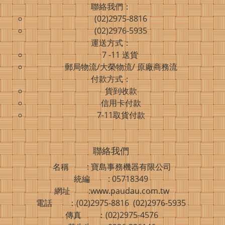
聯絡我們：
(02)2975-8816
(02)2976-5935
運送方式：
7 -11 送貨
郵局物流/大榮物流/ 原廠商務流
付款方式：
貨到收款
信用卡付款
7-11取貨付款
聯絡我們
名稱 : 寶島事務機器有限公司
統編 : 05718349
網址 :www.paudau.com.tw
電話 ：(02)2975-8816 (02)2976-5935
傳真 ：(02)2975-4576