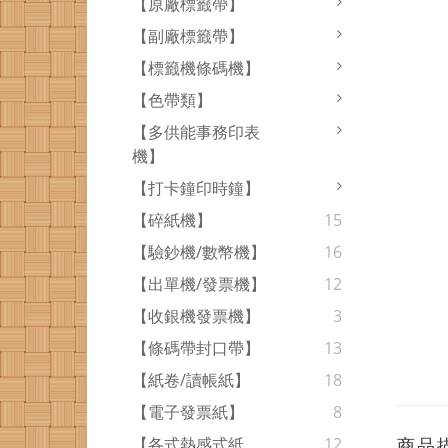
【原廠標籤帶】
【副廠標籤帶】
【標籤機條碼機】
【色帶類】
【多供能事務印表
機】
【打卡鐘印時鐘】
【碎紙機】
15
【驗鈔機/數幣機】
16
【出單機/發票機】
12
【收銀機發票機】
3
【條碼帶封口帶】
13
【紙卷/讀帳紙】
18
【電子發票紙】
8
商品
【各式熱感式紙
12