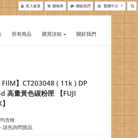
登入會員
購物車
聯絡我們
繁體中文
動
所有商品
購買須知
關於我們
 FIlM】CT203048 ( 11k ) DP
5d 高量黃色碳粉匣 【FUJI
X】
均含稅
- 請先詢問貨品