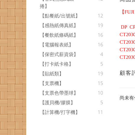
捲】
【FUJI
【點餐紙/出號紙】
12
【感熱紙傳真紙】
19
DP
C
【餐飲紙條碼紙】
16
CT203
CT203
【電腦報表紙】
16
CT203
【保密式薪資袋】
4
CT203
【打卡紙卡格】
5
顧客
【貼紙類】
19
【支票機】
15
【支票色帶墨球】
10
尚未有
【護貝機/膠膜】
5
【計算機/打字機】
11