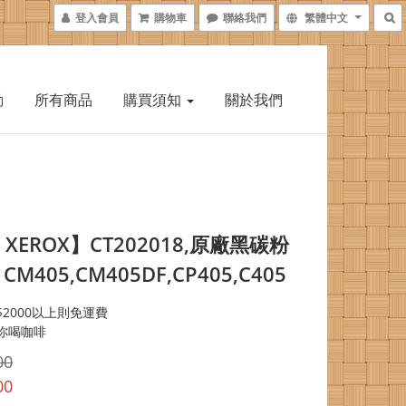
登入會員
購物車
聯絡我們
繁體中文
動
所有商品
購買須知
關於我們
I XEROX】CT202018,原廠黑碳粉
 CM405,CM405DF,CP405,C405
2000以上則免運費
你喝咖啡
00
00