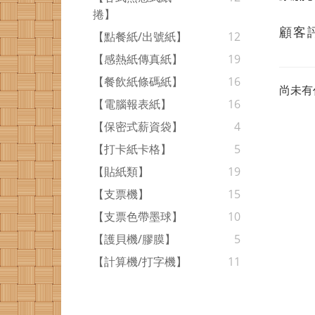
捲】
顧客
【點餐紙/出號紙】
12
【感熱紙傳真紙】
19
【餐飲紙條碼紙】
16
尚未有
【電腦報表紙】
16
【保密式薪資袋】
4
【打卡紙卡格】
5
【貼紙類】
19
【支票機】
15
【支票色帶墨球】
10
【護貝機/膠膜】
5
【計算機/打字機】
11