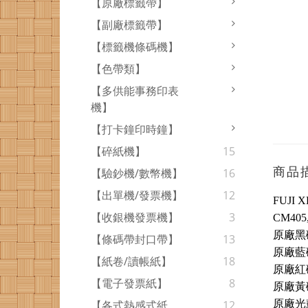
【原廠標籤帶】
【副廠標籤帶】
【標籤機條碼機】
【色帶類】
【多供能事務印表
機】
【打卡鐘印時鐘】
【碎紙機】
15
商品
【驗鈔機/數幣機】
16
【出單機/發票機】
12
FUJI 
【收銀機發票機】
3
CM405
原廠黑碳-
【條碼帶封口帶】
13
原廠藍碳-
【紙卷/讀帳紙】
18
原廠紅碳-
【電子發票紙】
8
原廠黃碳-
原廠光鼓套
【各式熱感式紙
12