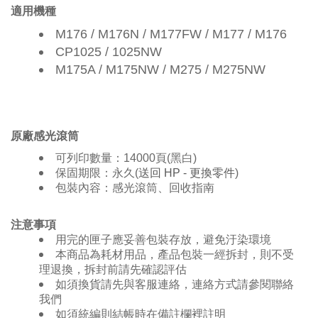
適用機種
M176 / M176N / M177FW / M177 / M176
CP1025 / 1025NW
M175A / M175NW / M275 / M275NW
原廠感光滾筒
可列印數量：
14000
頁
(黑白
)
保固期限：永久
(
送回
HP -
更換零件
)
包裝內容：感光滾筒、回收指南
注意事項
用完的匣子應妥善包裝存放，避免汙染環境
本商品為耗材用品，產品包裝一經拆封，則不受
理退換，拆封前請先確認評估
如須換貨請先與客服連絡，連絡方式請參閱聯絡
我們
如須統編則結帳時在備註欄裡註明