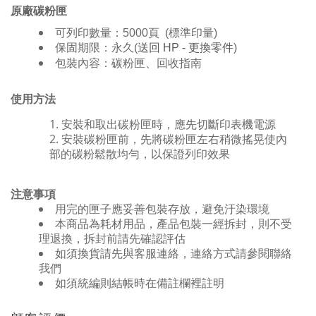
原廠碳粉匣
可列印數量：
5000
頁
(標準印量
)
保固期限：永久
(
送回
HP -
更換零件
)
包裝內容：碳粉匣、回收指南
使用方法
安裝和取出碳粉匣時，應先切斷印表機電源
安裝碳粉匣前，先將碳粉匣左右稍微搖晃使內
部的碳粉鬆散均勻，以保證列印效果
注意事項
用完的匣子應妥善包裝存放，避免汙染環境
本商品為耗材用品，產品包裝一經拆封，則不受
理退換，拆封前請先確認評估
如須換貨請先與客服連絡，連絡方式請參閱聯絡
我們
如須統編則結帳時在備註欄裡註明