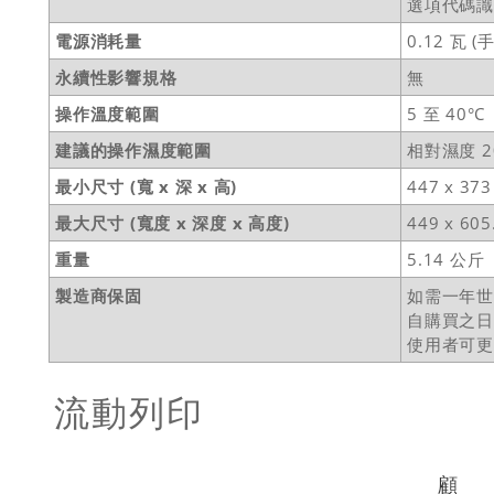
選項代碼
電源消耗量
0.12 瓦 
永續性影響規格
無
操作溫度範圍
5 至 40°C
建議的操作濕度範圍
相對濕度 2
最小尺寸 (寬 x 深 x 高)
447 x 37
最大尺寸 (寬度 x 深度 x 高度)
449 x 60
重量
5.14 公斤
製造商保固
如需一年世界
自購買之日
使用者可
流動列印
顧