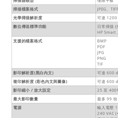
掃描器類型
僅限平板
掃描檔案格式
JPEG、TI
光學掃描解析度
可達 1200
數位傳送標準功能
日常掃描 (
HP Smar
支援的檔案格式
BMP
PDF
JPG
PNG
TIF
影印解析度(黑白內文)
可達 600 
複印解析度 (彩色內文與圖像)
可達 600 
影印縮小 / 放大設定
25 至 40
最大影印數量
最多 99 
電源
輸入電壓 100
240 VAC