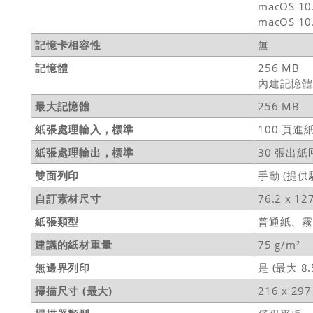
macOS 10.
macOS 10
記憶卡相容性
無
記憶體
256 MB
內建記憶
最大記憶體
256 MB
紙張處理輸入，標準
100 頁進
紙張處理輸出，標準
30 張出紙
雙面列印
手動 (提
自訂素材尺寸
76.2 x 12
紙張類型
普通紙、
建議的紙材重量
75 g/m²
無邊界列印
是 (最大 8.
掃描尺寸 (最大)
216 x 29