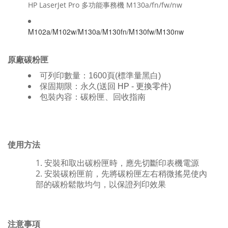
HP LaserJet Pro 多功能事務機 M130a/
fn/fw/nw
M102a/M102w/M130a/M130fn/M130fw/M130nw
原廠碳粉匣
可列印數量：
1600
頁
(標準量
黑白
)
保固期限：永久
(
送回
HP -
更換零件
)
包裝內容：碳粉匣、回收指南
使用方法
安裝和取出碳粉匣時，應先切斷印表機電源
安裝碳粉匣前，先將碳粉匣左右稍微搖晃使內
部的碳粉鬆散均勻，以保證列印效果
注意事項