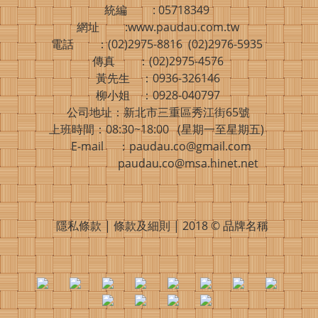
統編 : 05718349
網址 :www.paudau.com.tw
電話 ：(02)2975-8816 (02)2976-5935
傳真 ：(02)2975-4576
黃先生 ：0936-326146
柳小姐 ：0928-040797
公司地址：新北市三重區秀江街65號
上班時間：08:30~18:00 (星期一至星期五)
E-mail ：paudau.co@gmail.com
paudau.co@msa.hinet.net
隱私條款 | 條款及細則 | 2018 © 品牌名稱