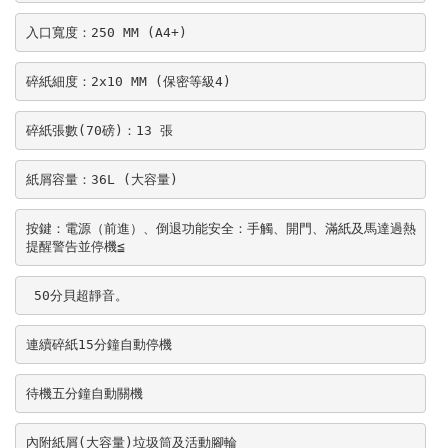
入口寬度：250 MM (A4+)
碎紙細度：2x10 MM (保密等級4)
碎紙張數(70磅)：13 張
紙屑容量：36L (大容量)
按鍵：電源（前進）、倒退功能安全：手觸、開門、滿紙及馬達過熱
提醒警告並停機≦
 50分貝超靜音。
連續碎紙15分鐘自動停機
待機五分鐘自動關機
內附紙屑(大容量)垃圾筒及活動腳輪