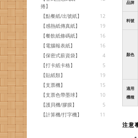
品牌
捲】
【點餐紙/出號紙】
12
料號
【感熱紙傳真紙】
19
【餐飲紙條碼紙】
16
【電腦報表紙】
16
【保密式薪資袋】
4
顏色
【打卡紙卡格】
5
【貼紙類】
19
【支票機】
15
適用
【支票色帶墨球】
10
機種
【護貝機/膠膜】
5
【計算機/打字機】
11
注意