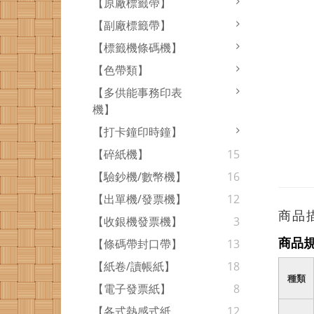
【原廠標籤帶】
【副廠標籤帶】
【標籤機條碼機】
【色帶類】
【多供能事務印表
機】
【打卡鐘印時鐘】
【碎紙機】
15
【驗鈔機/數幣機】
16
【出單機/發票機】
12
商品
【收銀機發票機】
3
商品
【條碼帶封口帶】
13
【紙卷/讀帳紙】
18
種類
【電子發票紙】
8
【各式熱感式紙
12