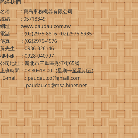
聯絡我們
名稱 : 寶島事務機器有限公司
統編 : 05718349
網址 :www.paudau.com.tw
電話 ：(02)2975-8816 (02)2976-5935
傳真 ：(02)2975-4576
黃先生 ：0936-326146
柳小姐 ：0928-040797
公司地址：新北市三重區秀江街65號
上班時間：08:30~18:00 (星期一至星期五)
E-mail ：paudau.co@gmail.com
paudau.co@msa.hinet.net