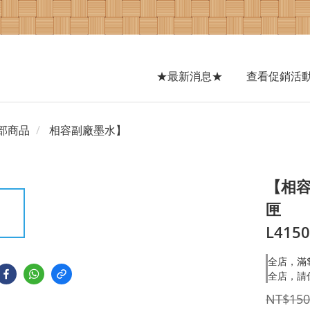
★最新消息★
查看促銷活
部商品
相容副廠墨水】
【相容
匣
L4150
全店，滿$
全店，請
NT$150